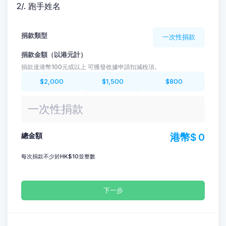
2/. 跑手姓名
捐款類型
一次性捐款
捐款金額（以港元計）
捐款達港幣100元或以上 可獲發收據申請扣減稅項。
$2,000
$1,500
$800
港幣$
0
總金額
每次捐款不少於HK$10並整數
下一步